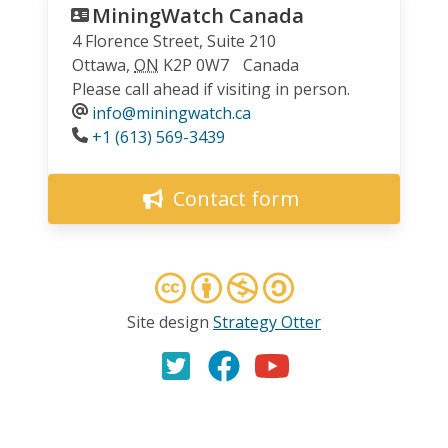
MiningWatch Canada
4 Florence Street, Suite 210
Ottawa
,
ON
K2P 0W7
Canada
Please call ahead if visiting in person.
info@miningwatch.ca
Phone
+1 (613) 569-3439
Contact form
Site design
Strategy Otter