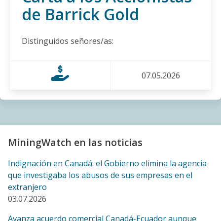
de Barrick Gold
defensoras y defensores de la naturaleza respecto al
proyecto minero Curipamba–El Domo, Las Naves,
Ecuador
Distinguidos señores/as:
27.02.2026
BLOG ENTRY
07.05.2026
A Diez Años del Peor Derrame en la Historia de
Argentina, Comunidades Esperan Justicia y Expresan
Preocupación por Mortandad de Peces Cerca a la
Mina Veladero de Barrick
17.02.2026
MiningWatch en las noticias
BLOG ENTRY
Indignación en Canadá: el Gobierno elimina la agencia
Comunidades indígenas y campesinas de Kimsakocha
que investigaba los abusos de sus empresas en el
le dicen a la embajada canadiense: NO al Tratado de
extranjero
Libre Comercio entre Canadá y Ecuador, y NO a la
03.07.2026
minería canadiense
05.02.2026
Avanza acuerdo comercial Canadá-Ecuador aunque