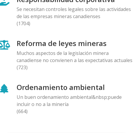
27.11.2025
Se necesitan controles legales sobre las actividades
de las empresas mineras canadienses
AMIGOS DE ALERTA MINERA
(1704)
La Federación de Organizaciones Indígenas y
Campesinas del Azuay (FOA) denuncia criminalización
Reforma de leyes mineras
de defensores del agua tras evidenciar
contaminación minera en Kimsakocha
Muchos aspectos de la legislación minera
25.11.2025
canadiense no convienen a las expectativas actuales
(723)
COMUNICADO
La sociedad civil y el mundo académico piden a la
Ordenamiento ambiental
empresa canadiense DPM Metals Inc. que cierre
definitivamente su proyecto Loma Larga en Ecuador
Un buen ordenamiento ambiental&nbsp;puede
20.11.2025
incluir o no a la minería
(664)
COMUNICADO
Grupo de ciudadanos de Vancouver entrega una
petición con más de 6,000 firmas a la sede de Pan