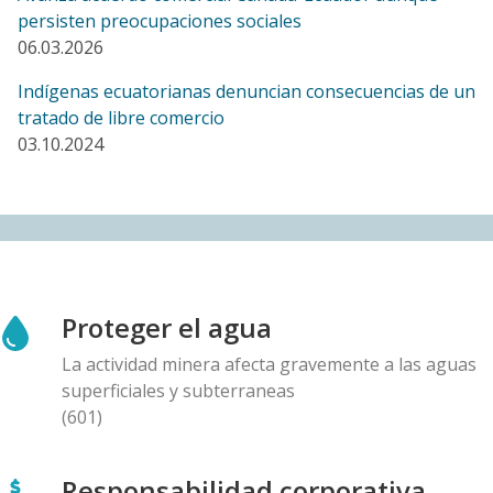
persisten preocupaciones sociales
06.03.2026
BLOG ENTRY
Un año después de denunciar amenazas, el Comité
Indígenas ecuatorianas denuncian consecuencias de un
de Santurbán cuestiona a la empresa Aris Mining y al
tratado de libre comercio
gobierno canadiense
03.10.2024
10.12.2025
BLOG ENTRY
Carta al Presidente de Panama, Ministro de
Ambiente, Ministro de Comercio y Director General
de First Quantum: Preocupaciones con la auditoría de
la mina Cobre Panamá
Proteger el agua
10.12.2025
La actividad minera afecta gravemente a las aguas
superficiales y subterraneas
BLOG ENTRY
(601)
Aumenta presión corporativa sobre políticos y
científicos chilenos que se oponen a mina de cobre
Responsabilidad corporativa
canadiense