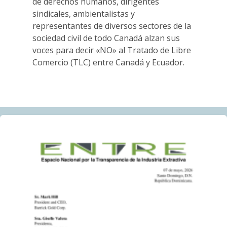
estamos!
de derechos humanos, dirigentes
14.06.2026
sindicales, ambientalistas y
representantes de diversos sectores de la
sociedad civil de todo Canadá alzan sus
BLOG ENTRY
voces para decir «NO» al Tratado de Libre
Con motivo del Día Mundial del Medio Ambiente,
Comercio (TLC) entre Canadá y Ecuador.
comunidades de República Dominicana exigen
responsabilidad ambiental
05.06.2026
AMIGOS DE ALERTA MINERA
Penco convoca a movilizarse contra proyecto de
tierras raras antes de votación clave: “No seremos
una zona de sacrificio”
04.06.2026
BLOG ENTRY
La Asamblea General Anual virtual de Barrick limita la
participación efectiva de las comunidades afectadas