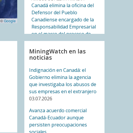
Canadá elimina la oficina del
Defensor del Pueblo
Canadiense encargado de la
 ©
Google
Responsabilidad Empresarial
en el marco del proceso de
ratificación de un acuerdo
comercial con Ecuador
MiningWatch en las
14.07.2026
noticias
Indignación en Canadá: el
AMIGOS DE ALERTA MINERA
Gobierno elimina la agencia
A un año de la Asamblea
que investigaba los abusos de
Ciudadana por la defensa del
sus empresas en el extranjero
Agua y los Páramos del
03.07.2026
Azuay: el Quinto Río sigue
creciendo
Avanza acuerdo comercial
09.07.2026
Canadá-Ecuador aunque
persisten preocupaciones
BLOG ENTRY
sociales