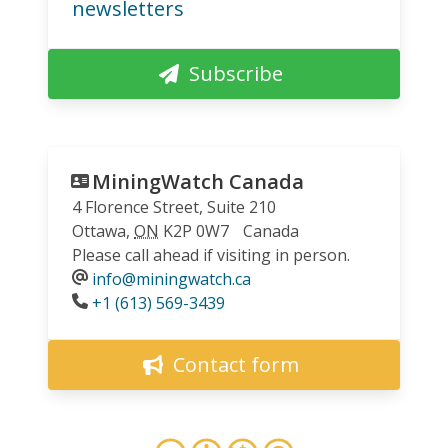
newsletters
Subscribe
MiningWatch Canada
4 Florence Street, Suite 210
Ottawa
,
ON
K2P 0W7
Canada
Please call ahead if visiting in person.
info@miningwatch.ca
Phone
+1 (613) 569-3439
Contact form