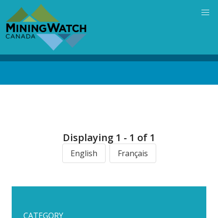
Skip
to
main
content
Back
to
top
Displaying 1 - 1 of 1
English
Français
CATEGORY