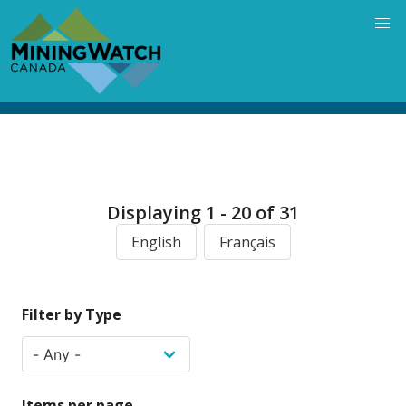
Skip
to
main
content
Displaying 1 - 20 of 31
English
Français
Filter by Type
Items per page