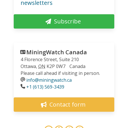
newsletters
Subscribe
MiningWatch Canada
4 Florence Street, Suite 210
Ottawa
,
ON
K2P 0W7
Canada
Please call ahead if visiting in person.
info@miningwatch.ca
Phone
+1 (613) 569-3439
Contact form