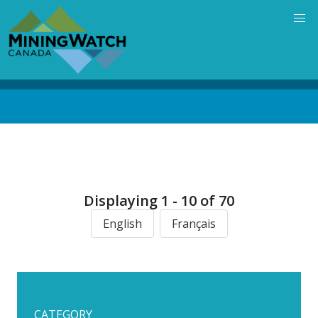
Skip
to
main
content
Back
to
top
Displaying 1 - 10 of 70
English
Français
CATEGORY