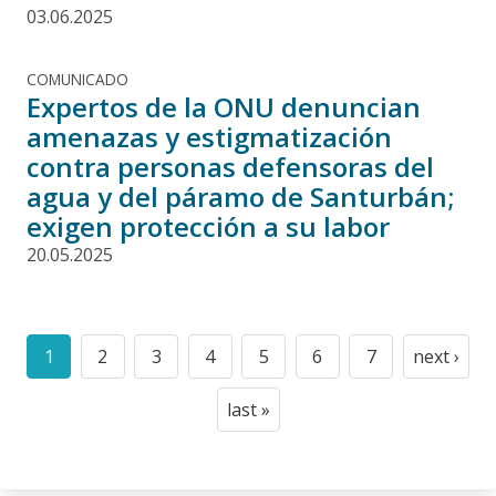
03.06.2025
COMUNICADO
Expertos de la ONU denuncian
amenazas y estigmatización
contra personas defensoras del
agua y del páramo de Santurbán;
exigen protección a su labor
20.05.2025
Paginación
1
2
3
4
5
6
7
next ›
Current
Page
Page
Page
Page
Page
Page
Next
page
page
last »
Last
page