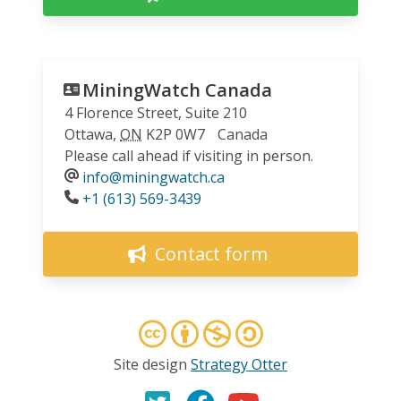
MiningWatch Canada
4 Florence Street, Suite 210
Ottawa
,
ON
K2P 0W7
Canada
Please call ahead if visiting in person.
info@miningwatch.ca
Phone
+1 (613) 569-3439
Contact form
Site design
Strategy Otter