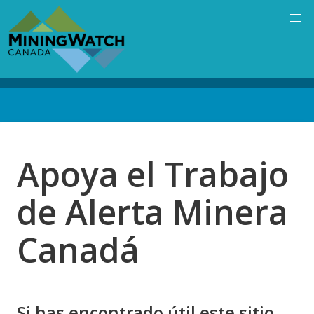
Skip
to
main
content
Back
to
top
Apoya el Trabajo
de Alerta Minera
Canadá
Si has encontrado útil este sitio