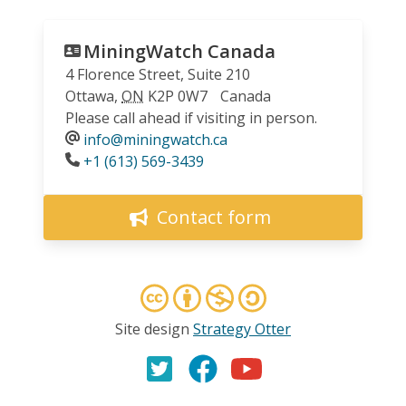
MiningWatch Canada
4 Florence Street, Suite 210
Ottawa
,
ON
K2P 0W7
Canada
Please call ahead if visiting in person.
info@miningwatch.ca
Phone
+1 (613) 569-3439
Contact form
Site design
Strategy Otter