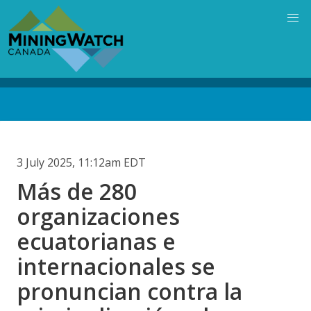
Skip
to
main
content
Back
to
top
3 July 2025, 11:12am EDT
Más de 280
organizaciones
ecuatorianas e
internacionales se
pronuncian contra la