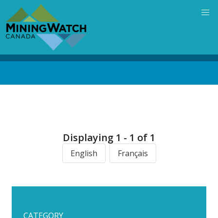
Skip
to
main
content
Back
to
top
Displaying 1 - 1 of 1
English
Français
CATEGORY