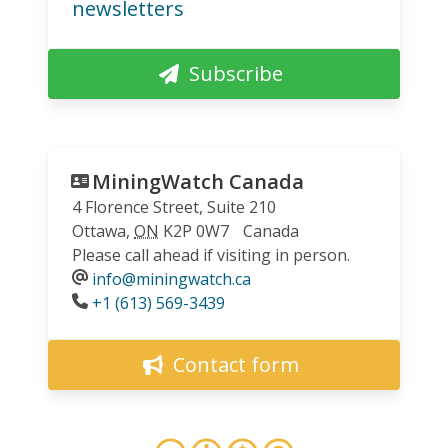
newsletters
Subscribe
MiningWatch Canada
4 Florence Street, Suite 210
Ottawa
,
ON
K2P 0W7
Canada
Please call ahead if visiting in person.
info@miningwatch.ca
Phone
+1 (613) 569-3439
Contact form