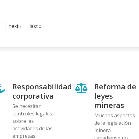
n
next ›
last »
t
age
Next
Last
page
page
Responsabilidad
Reforma de
corporativa
leyes
mineras
Se necesitan
controles legales
Muchos aspectos
sobre las
de la legislación
actividades de las
minera
empresas
canadiense no