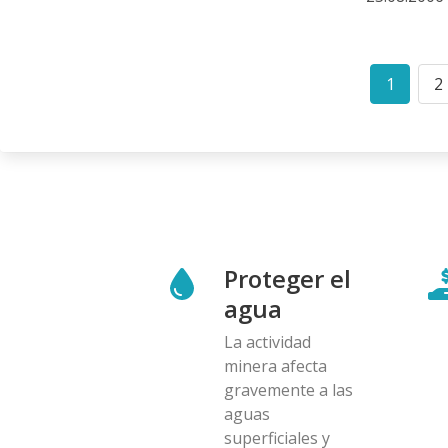
Paginació
1
2
Curren
P
page
Proteger el
agua
La actividad
minera afecta
gravemente a las
aguas
superficiales y