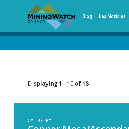
Skip
to
Blog
Las Noticias
main
content
Back
to
top
Displaying 1 - 10 of 18
CATEGORY
Copper Mesa/Ascenda