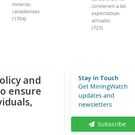
mineras
convienen a las
canadienses
expectativas
(1704)
actuales
(723)
olicy and
Stay in Touch
Get MiningWatch
to ensure
updates and
viduals,
newsletters
Subscribe