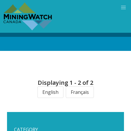
Skip
to
main
content
Back
to
top
Displaying 1 - 2 of 2
English
Français
CATEGORY