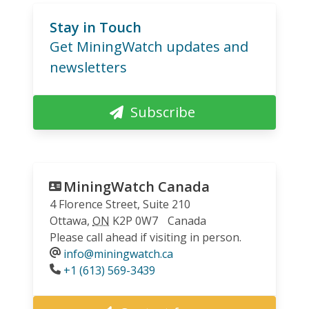
Stay in Touch
Get MiningWatch updates and
newsletters
Subscribe
MiningWatch Canada
4 Florence Street, Suite 210
Ottawa
,
ON
K2P 0W7
Canada
Please call ahead if visiting in person.
info@miningwatch.ca
Phone
+1 (613) 569-3439