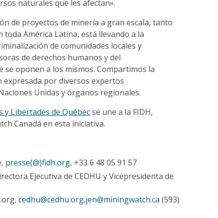
rsos naturales que les afectan».
ón de proyectos de minería a gran escala, tanto
toda América Latina, está llevando a la
riminalización de comunidades locales y
soras de derechos humanos y del
e se oponen a los mismos. Compartimos la
 expresada por diversos expertos
Naciones Unidas y órganos regionales.
s y Libertades de Québec
se une a la FIDH,
h Canadá en esta iniciativa.
e,
presse(@)fidh.org
, +33 6 48 05 91 57
irectora Ejecutiva de CEDHU y Vicepresidenta de
.org,
cedhu@cedhu.org
,
jen@miningwatch.ca
(593)