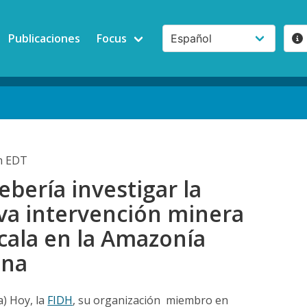
Publicaciones
Focus
am EDT
bería investigar la
iva intervención minera
cala en la Amazonía
ana
a) Hoy, la
FIDH
, su organización miembro en