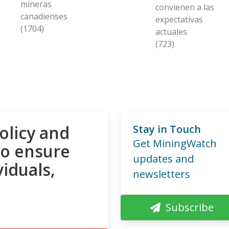
mineras
convienen a las
canadienses
expectativas
(1704)
actuales
(723)
olicy and
Stay in Touch
Get MiningWatch
to ensure
updates and
viduals,
newsletters
Subscribe