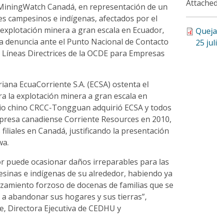
Attached
MiningWatch Canadá, en representación de un
s campesinos e indígenas, afectados por el
 explotación minera a gran escala en Ecuador,
Queja
 denuncia ante el Punto Nacional de Contacto
25 jul
s Líneas Directrices de la OCDE para Empresas
iana EcuaCorriente S.A. (ECSA) ostenta el
a la explotación minera a gran escala en
cio chino CRCC-Tongguan adquirió ECSA y todos
empresa canadiense Corriente Resources en 2010,
filiales en Canadá, justificando la presentación
wa.
or puede ocasionar daños irreparables para las
inas e indígenas de su alrededor, habiendo ya
azamiento forzoso de docenas de familias que se
 a abandonar sus hogares y sus tierras”,
e, Directora Ejecutiva de CEDHU y