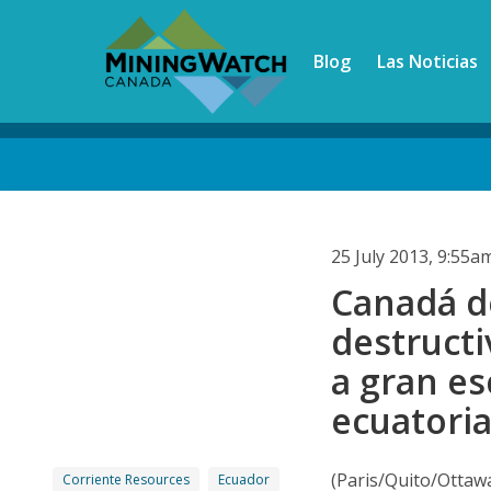
Skip
to
Blog
Las Noticias
main
content
Back
to
top
25 July 2013, 9:55
Canadá de
destruct
a gran es
ecuatori
(Paris/Quito/Ottaw
Corriente Resources
Ecuador