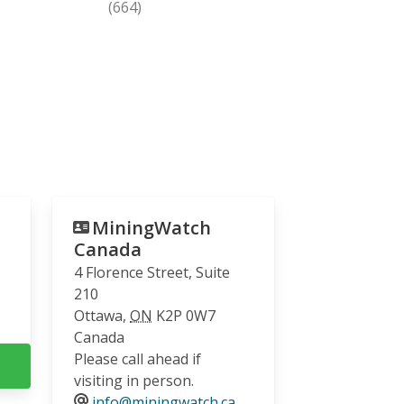
(664)
MiningWatch
Canada
4 Florence Street, Suite
210
Ottawa
,
ON
K2P 0W7
Canada
Please call ahead if
visiting in person.
info@miningwatch.ca