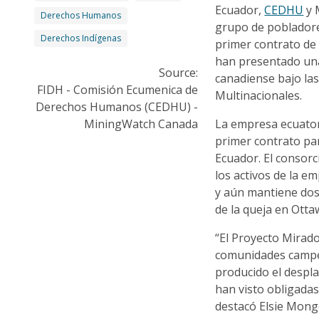
Ecuador,
CEDHU
y 
Derechos Humanos
grupo de pobladore
Derechos Indígenas
primer contrato de
han presentado una
Source:
canadiense bajo la
FIDH - Comisión Ecumenica de
Multinacionales.
Derechos Humanos (CEDHU) -
MiningWatch Canada
La empresa ecuator
primer contrato par
Ecuador. El consor
los activos de la 
y aún mantiene dos 
de la queja en Otta
“El Proyecto Mirad
comunidades campes
producido el despl
han visto obligadas
destacó Elsie Mong