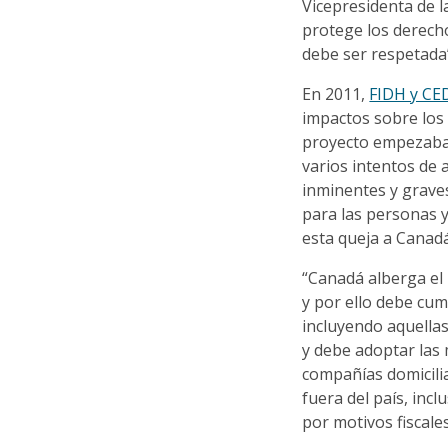
Vicepresidenta de l
protege los derech
debe ser respetada
En 2011,
FIDH y CE
impactos sobre los
proyecto empezaba 
varios intentos de a
inminentes y graves
para las personas y
esta queja a Canadá
“Canadá alberga e
y por ello debe cum
incluyendo aquella
y debe adoptar las 
compañías domicil
fuera del país, inc
por motivos fiscales