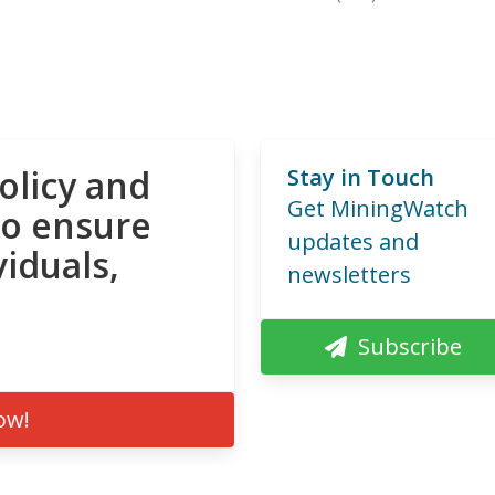
olicy and
Stay in Touch
Get MiningWatch
to ensure
updates and
viduals,
newsletters
Subscribe
ow!