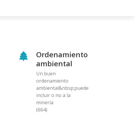
Ordenamiento
ambiental
Un buen
ordenamiento
ambiental&nbsp;puede
incluir o no a la
minería
(664)