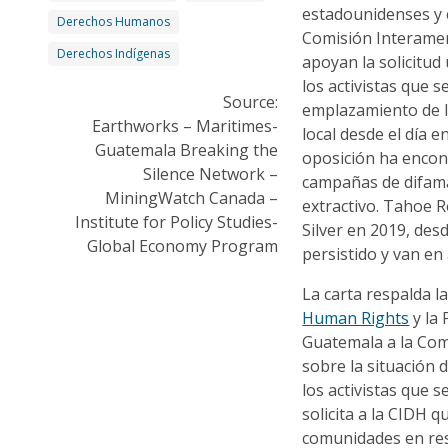
estadounidenses y
Derechos Humanos
Comisión Interame
Derechos Indígenas
apoyan la solicitud
los activistas que 
Source:
emplazamiento de l
Earthworks – Maritimes-
local desde el día e
Guatemala Breaking the
oposición ha encon
Silence Network –
campañas de difama
MiningWatch Canada –
extractivo. Tahoe 
Institute for Policy Studies-
Silver en 2019, des
Global Economy Program
persistido y van e
La carta respalda l
Human Rights
y la
Guatemala a la Co
sobre la situación
los activistas que 
solicita a la CIDH 
comunidades en resi