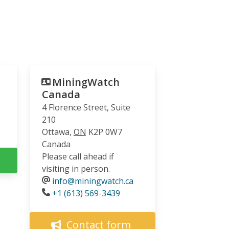
MiningWatch
Canada
4 Florence Street, Suite
210
Ottawa
,
ON
K2P 0W7
Canada
Please call ahead if
visiting in person.
info@miningwatch.ca
Phone
+1 (613) 569-3439
Contact form