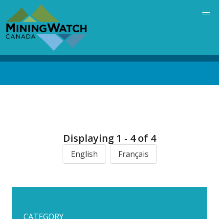
Skip
to
main
content
Back
to
top
Displaying 1 - 4 of 4
English
Français
CATEGORY