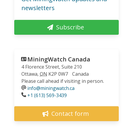
newsletters
Subscribe
MiningWatch Canada
4 Florence Street, Suite 210
Ottawa
,
ON
K2P 0W7
Canada
Please call ahead if visiting in person.
info@miningwatch.ca
Phone
+1 (613) 569-3439
Contact form