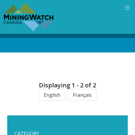
Skip
to
main
content
Back
to
top
Displaying 1 - 2 of 2
English
Français
CATEGORY