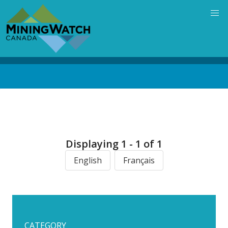
Skip
to
main
content
Back
to
top
Displaying 1 - 1 of 1
English
Français
CATEGORY