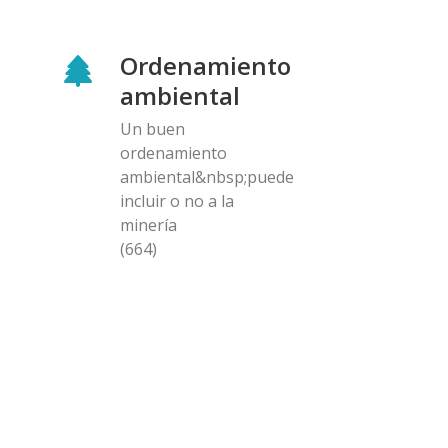
Ordenamiento
ambiental
Un buen
ordenamiento
ambiental&nbsp;puede
incluir o no a la
minería
(664)