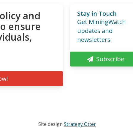
olicy and
Stay in Touch
Get MiningWatch
to ensure
updates and
viduals,
newsletters
Subscribe
ow!
Site design
Strategy Otter