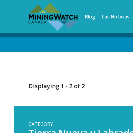
Skip
to
Blog
Las Noticias
main
content
Back
to
top
Displaying 1 - 2 of 2
CATEGORY
Tierra Nueva y Labrad