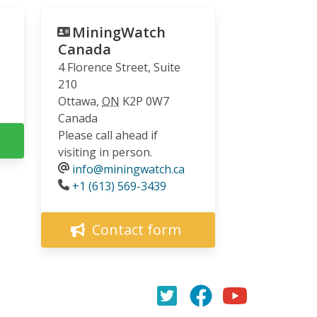
MiningWatch
Canada
4 Florence Street, Suite
210
Ottawa
,
ON
K2P 0W7
Canada
Please call ahead if
visiting in person.
info@miningwatch.ca
Phone
+1 (613) 569-3439
Contact form