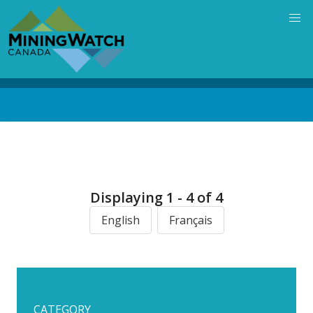
Skip
to
main
content
Back
to
top
Displaying 1 - 4 of 4
English
Français
CATEGORY