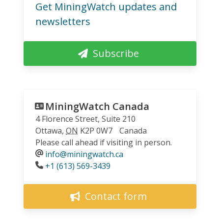
Get MiningWatch updates and
newsletters
Subscribe
MiningWatch Canada
4 Florence Street, Suite 210
Ottawa
,
ON
K2P 0W7
Canada
Please call ahead if visiting in person.
info@miningwatch.ca
Phone
+1 (613) 569-3439
Contact form