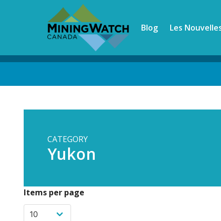
Skip
to
Blog
Les Nouvelle
main
content
Back
to
top
CATEGORY
Yukon
Items per page