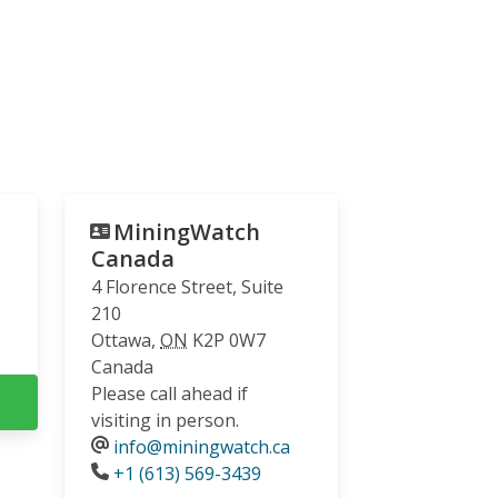
MiningWatch
Canada
4 Florence Street, Suite
210
Ottawa
,
ON
K2P 0W7
Canada
Please call ahead if
visiting in person.
info@miningwatch.ca
Phone
+1 (613) 569-3439