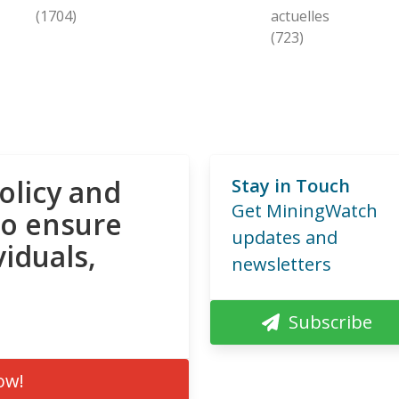
(1704)
actuelles
(723)
olicy and
Stay in Touch
Get MiningWatch
to ensure
updates and
viduals,
newsletters
Subscribe
ow!