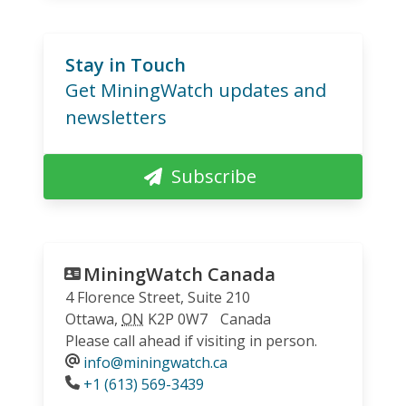
Stay in Touch
Get MiningWatch updates and
newsletters
Subscribe
MiningWatch Canada
4 Florence Street, Suite 210
Ottawa
,
ON
K2P 0W7
Canada
Please call ahead if visiting in person.
info@miningwatch.ca
Phone
+1 (613) 569-3439