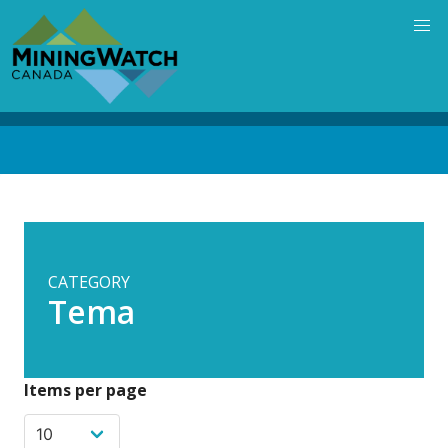
Skip
to
main
content
Back
to
top
CATEGORY
Tema
Items per page