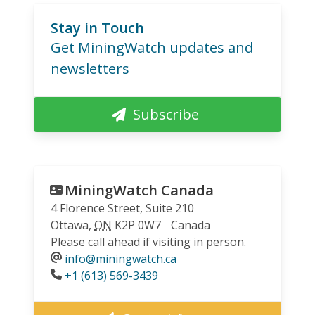
Stay in Touch
Get MiningWatch updates and
newsletters
Subscribe
MiningWatch Canada
4 Florence Street, Suite 210
Ottawa
,
ON
K2P 0W7
Canada
Please call ahead if visiting in person.
info@miningwatch.ca
Phone
+1 (613) 569-3439