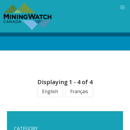
Skip
to
main
content
Back
to
top
Displaying 1 - 4 of 4
English
Français
CATEGORY