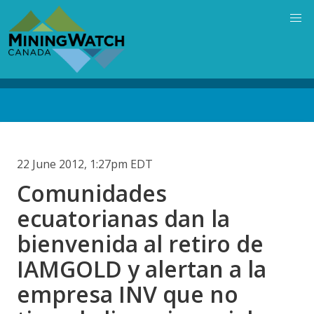
Skip
to
main
content
Back
to
top
22 June 2012, 1:27pm EDT
Comunidades
ecuatorianas dan la
bienvenida al retiro de
IAMGOLD y alertan a la
empresa INV que no