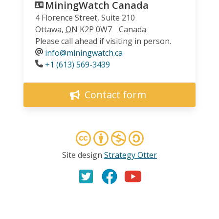
MiningWatch Canada
4 Florence Street, Suite 210
Ottawa
,
ON
K2P 0W7
Canada
Please call ahead if visiting in person.
info@miningwatch.ca
Phone
+1 (613) 569-3439
Contact form
Site design
Strategy Otter