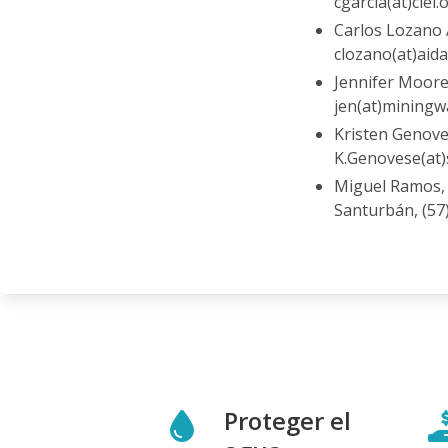
cgarcia(at)ciel.
Carlos Lozano A
clozano(at)aid
Jennifer Moore
jen(at)miningw
Kristen Genove
K.Genovese(at
Miguel Ramos, 
Santurbán, (57
Proteger el