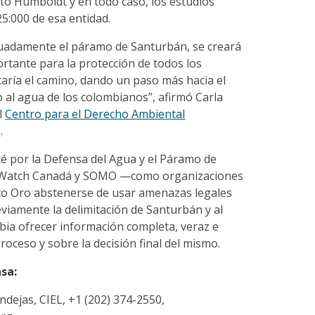
to Humboldt y en todo caso, los estudios
25:000 de esa entidad.
ecuadamente el páramo de Santurbán, se creará
rtante para la protección de todos los
aría el camino, dando un paso más hacia el
 al agua de los colombianos”, afirmó Carla
l
Centro para el Derecho Ambiental
)
.
té por la Defensa del Agua y el Páramo de
gWatch Canadá y SOMO —como organizaciones
co Oro abstenerse de usar amenazas legales
eviamente la delimitación de Santurbán y al
ia ofrecer información completa, veraz e
proceso y sobre la decisión final del mismo.
sa:
ndejas, CIEL, +1 (202) 374-2550,