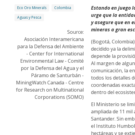
Estando en juego l
Eco Oro Minerals
Colombia
urge que la entida
Aguas y Pesca
y asegure que en 
mineras a gran es
Source:
Asociación Interamericana
(Bogotá, Colombia)
para la Defensa del Ambiente
decidido ya la deli
- Center for International
depende la provisió
Environmental Law - Comité
Al margen de algun
por la Defensa del Agua y el
comunicación, la e
Páramo de Santurbán -
todos los detalles d
MiningWatch Canada - Centre
coordenadas exact
for Research on Multinational
dentro del ecosiste
Corporations (SOMO)
El Ministerio se li
ampliada de 11 mil 
Santander. Sin emb
el Instituto Humbol
hectáreas y se ext