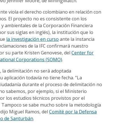
tuvo Jennifer Moore, de MiningWatch.
nte viola el derecho colombiano en relación con
os. El proyecto no es consistente con los
 y ambientales de la Corporación Financiera
por sus siglas en inglés), la institución que lo
que
la investigación en curso
ante la instancia
eclamaciones de la IFC confirmará nuestro
por su parte Kristen Genovese, del
Center for
national Corporations (SOMO)
.
, la delimitación no será adoptada
 aplicación todavía no tiene fecha. “La
 ciudadanía durante el proceso de delimitación no
no sabemos, por ejemplo, si el Ministerio
r los estudios técnicos provistos por el
t. Tampoco se sabe mucho sobre la metodología
, dijo Miguel Ramos, del
Comité por la Defensa
mo de Santurbán
.