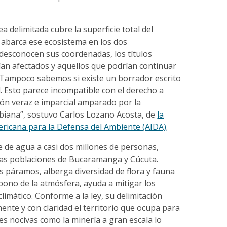
ea delimitada cubre la superficie total del
i abarca ese ecosistema en los dos
desconocen sus coordenadas, los títulos
ían afectados y aquellos que podrían continuar
 Tampoco sabemos si existe un borrador escrito
al. Esto parece incompatible con el derecho a
ión veraz e imparcial amparado por la
biana”, sostuvo Carlos Lozano Acosta, de
la
ericana para la Defensa del Ambiente (AIDA)
.
 de agua a casi dos millones de personas,
las poblaciones de Bucaramanga y Cúcuta.
 páramos, alberga diversidad de flora y fauna
arbono de la atmósfera, ayuda a mitigar los
climático. Conforme a la ley, su delimitación
mente y con claridad el territorio que ocupa para
des nocivas como la minería a gran escala lo