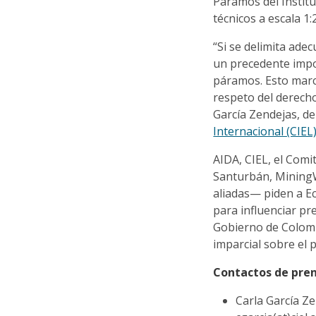
Páramos del Institu
técnicos a escala 1:
“Si se delimita ad
un precedente impo
páramos. Esto marc
respeto del derecho
García Zendejas, de
Internacional (CIEL
AIDA, CIEL, el Comi
Santurbán, Minin
aliadas— piden a E
para influenciar pr
Gobierno de Colomb
imparcial sobre el 
Contactos de pren
Carla García Ze