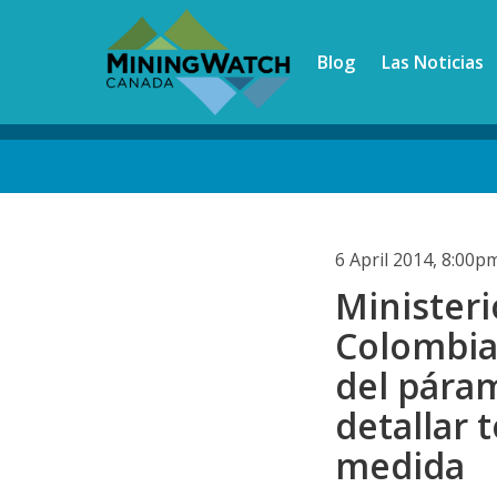
Skip
to
Blog
Las Noticias
main
content
Back
to
top
6 April 2014, 8:00
Minister
Colombia
del pára
detallar 
medida