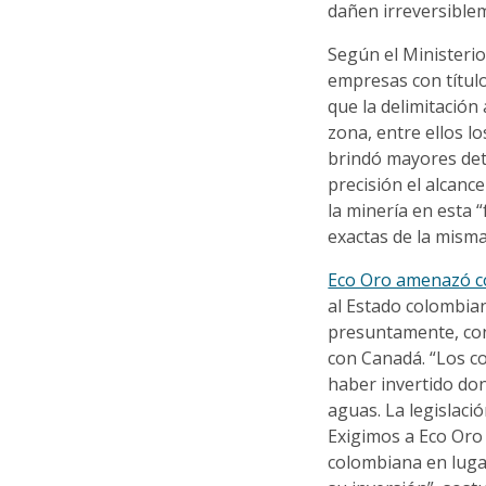
dañen irreversible
Según el Ministeri
empresas con título
que la delimitación 
zona, entre ellos l
brindó mayores deta
precisión el alcance
la minería en esta 
exactas de la misma
Eco Oro amenazó con
al Estado colombiano
presuntamente, co
con Canadá. “Los 
haber invertido do
aguas. La legislac
Exigimos a Eco Oro 
colombiana en luga