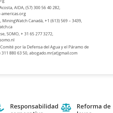
org
costa, AIDA, (57) 300 56 40 282,
a-americas.org
, MiningWatch Canadá, +1 (613) 569 – 3439,
atch.ca
se, SOMO, + 31 65 277 3272,
)somo.nl
Comité por la Defensa del Agua y el Páramo de
) 311 880 63 50, abogado.mr(at)gmail.com
Responsabilidad
Reforma de