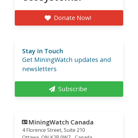
Donate Now!
Stay in Touch
Get MiningWatch updates and
newsletters
Subscribe
MiningWatch Canada
4 Florence Street, Suite 210
Ottawa
,
ON
K2P 0W7
Canada