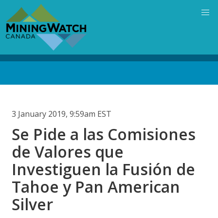
Skip
to
main
content
Back
to
top
3 January 2019, 9:59am EST
Se Pide a las Comisiones
de Valores que
Investiguen la Fusión de
Tahoe y Pan American
Silver