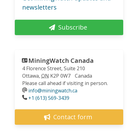
newsletters
Subscribe
MiningWatch Canada
4 Florence Street, Suite 210
Ottawa
,
ON
K2P 0W7
Canada
Please call ahead if visiting in person.
info@miningwatch.ca
Phone
+1 (613) 569-3439
Contact form