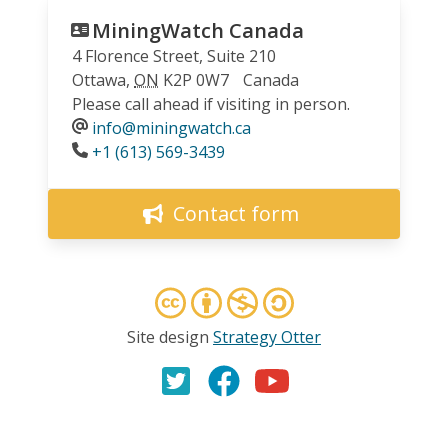
MiningWatch Canada
4 Florence Street, Suite 210
Ottawa
,
ON
K2P 0W7
Canada
Please call ahead if visiting in person.
info@miningwatch.ca
Phone
+1 (613) 569-3439
Contact form
Site design
Strategy Otter