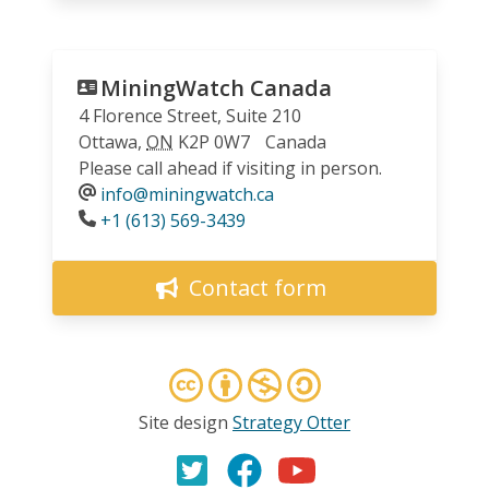
MiningWatch Canada
4 Florence Street, Suite 210
Ottawa
,
ON
K2P 0W7
Canada
Please call ahead if visiting in person.
info@miningwatch.ca
Phone
+1 (613) 569-3439
Contact form
Site design
Strategy Otter