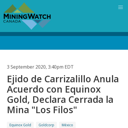
Skip
to
main
content
Back
to
top
3 September 2020, 3:40pm EDT
Ejido de Carrizalillo Anula
Acuerdo con Equinox
Gold, Declara Cerrada la
Mina "Los Filos"
Equinox Gold
Goldcorp
México