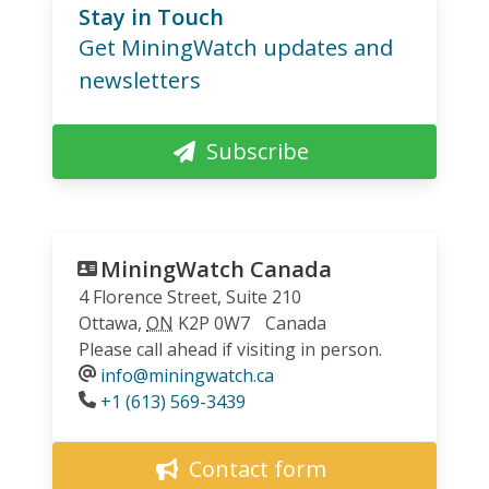
Stay in Touch
Get MiningWatch updates and
newsletters
Subscribe
MiningWatch Canada
4 Florence Street, Suite 210
Ottawa
,
ON
K2P 0W7
Canada
Please call ahead if visiting in person.
info@miningwatch.ca
Phone
+1 (613) 569-3439
Contact form