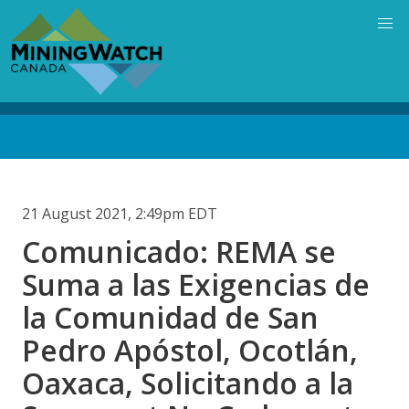
Skip
to
main
content
Back
to
top
21 August 2021, 2:49pm EDT
Comunicado: REMA se
Suma a las Exigencias de
la Comunidad de San
Pedro Apóstol, Ocotlán,
Oaxaca, Solicitando a la