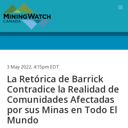
Skip
to
main
content
Back
to
top
3 May 2022, 4:15pm EDT
La Retórica de Barrick
Contradice la Realidad de
Comunidades Afectadas
por sus Minas en Todo El
Mundo