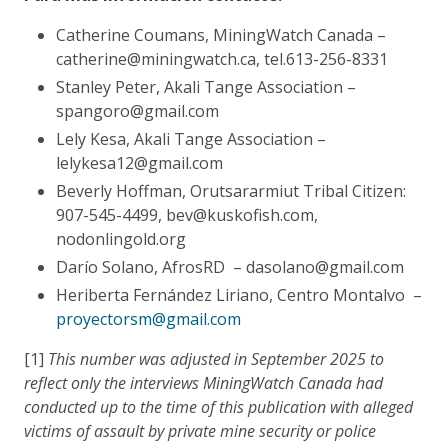
Catherine Coumans, MiningWatch Canada –
catherine@miningwatch.ca, tel.613-256-8331
Stanley Peter, Akali Tange Association –
spangoro@gmail.com
Lely Kesa, Akali Tange Association –
lelykesa12@gmail.com
Beverly Hoffman, Orutsararmiut Tribal Citizen:
907-545-4499, bev@kuskofish.com,
nodonlingold.org
Darío Solano, AfrosRD – dasolano@gmail.com
Heriberta Fernández Liriano, Centro Montalvo –
proyectorsm@gmail.com
[1]
This number was adjusted in September 2025 to
reflect only the interviews MiningWatch Canada had
conducted up to the time of this publication with alleged
victims of assault by private mine security or police