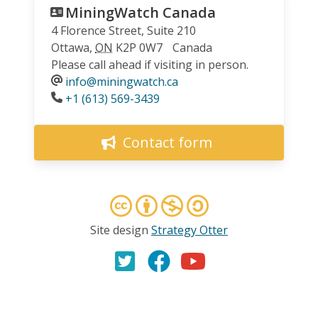
MiningWatch Canada
4 Florence Street, Suite 210
Ottawa
,
ON
K2P 0W7
Canada
Please call ahead if visiting in person.
info@miningwatch.ca
Phone
+1 (613) 569-3439
Contact form
Site design
Strategy Otter