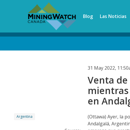
Skip
to
Blog
Las Noticias
main
content
Back
to
top
31 May 2022, 11:5
Venta de
mientras
en Andalg
(Ottawa) Ayer, la po
Argentina
Andalgalá, Argenti