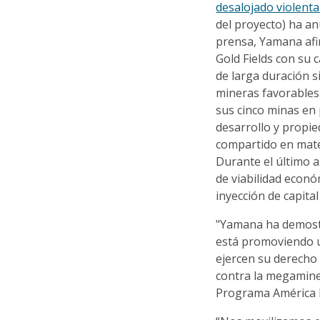
desalojado violent
del proyecto) ha an
prensa, Yamana afi
Gold Fields con su c
de larga duración 
mineras favorables 
sus cinco minas en 
desarrollo y propi
compartido en mate
Durante el último 
de viabilidad econ
inyección de capital
"Yamana ha demost
está promoviendo u
ejercen su derecho 
contra la megaminer
Programa América 