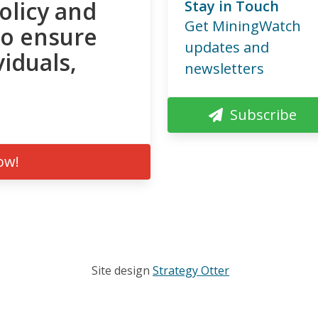
olicy and
Stay in Touch
Get MiningWatch
to ensure
updates and
viduals,
newsletters
Subscribe
ow!
Site design
Strategy Otter