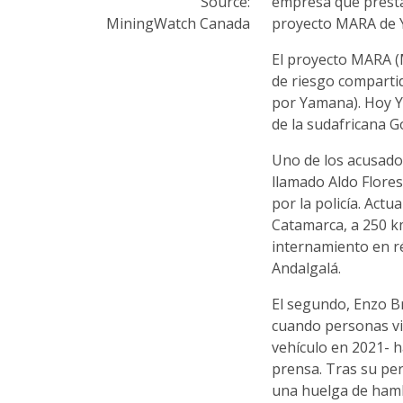
Source:
empresa que presta 
MiningWatch Canada
proyecto MARA de 
El proyecto MARA (
de riesgo compart
por Yamana). Hoy Y
de la sudafricana Go
Uno de los acusado
llamado Aldo Flores
por la policía. Act
Catamarca, a 250 km
internamiento en r
Andalgalá.
El segundo, Enzo Br
cuando personas vi
vehículo en 2021- ha
prensa. Tras su per
una huelga de ham