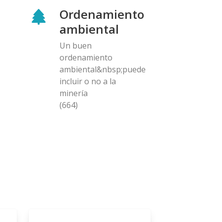
Ordenamiento
ambiental
Un buen
ordenamiento
ambiental&nbsp;puede
incluir o no a la
minería
(664)