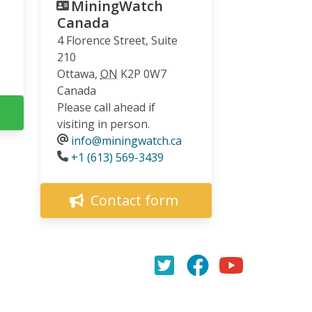
MiningWatch
Canada
4 Florence Street, Suite
210
Ottawa
,
ON
K2P 0W7
Canada
Please call ahead if
visiting in person.
info@miningwatch.ca
Phone
+1 (613) 569-3439
Contact form