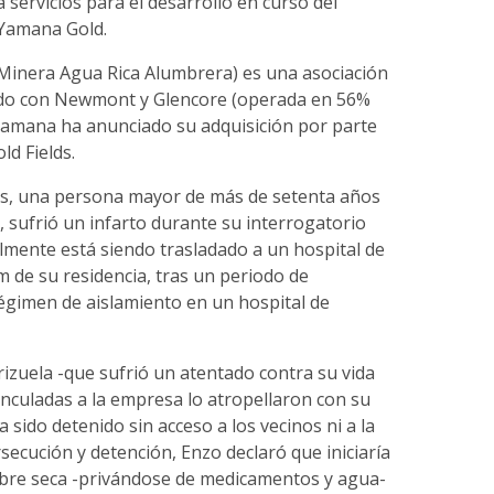
servicios para el desarrollo en curso del
Yamana Gold.
Minera Agua Rica Alumbrera) es una asociación
ido con Newmont y Glencore (operada en 56%
amana ha anunciado su adquisición por parte
ld Fields.
s, una persona mayor de más de setenta años
, sufrió un infarto durante su interrogatorio
ualmente está siendo trasladado a un hospital de
 de su residencia, tras un periodo de
égimen de aislamiento en un hospital de
izuela -que sufrió un atentado contra su vida
nculadas a la empresa lo atropellaron con su
 sido detenido sin acceso a los vecinos ni a la
secución y detención, Enzo declaró que iniciaría
bre seca -privándose de medicamentos y agua-