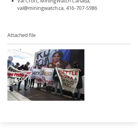
Val Croft, MiningWatch Canada,
val@miningwatch.ca, 416-707-5986
Attached file