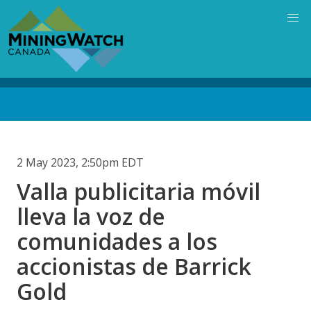
Skip
to
main
content
Back
to
top
2 May 2023, 2:50pm EDT
Valla publicitaria móvil
lleva la voz de
comunidades a los
accionistas de Barrick
Gold