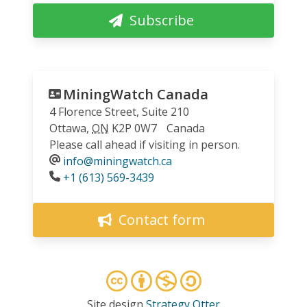
Subscribe
MiningWatch Canada
4 Florence Street, Suite 210
Ottawa
,
ON
K2P 0W7
Canada
Please call ahead if visiting in person.
info@miningwatch.ca
Phone
+1 (613) 569-3439
Contact form
Site design
Strategy Otter