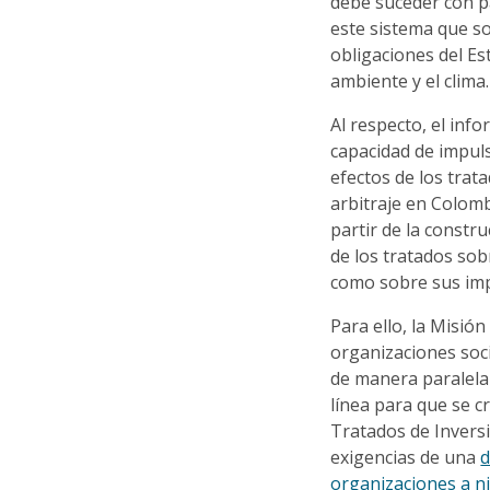
debe suceder con pa
este sistema que so
obligaciones del E
ambiente y el clima
Al respecto, el info
capacidad de impuls
efectos de los trat
arbitraje en Colomb
partir de la constru
de los tratados so
como sobre sus im
Para ello, la Misió
organizaciones soci
de manera paralela 
línea para que se c
Tratados de Inversi
exigencias de una
d
organizaciones a ni