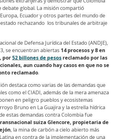
rsiones extranjeras y demostrar que Colombia
e debate global. La misión compartió
 Europa, Ecuador y otros partes del mundo de
estado rechazando los tribunales de arbitraje
cional de Defensa Jurídica del Estado (ANDJE),
3, se encuentran abiertas
14 procesos y 8 en
, por
52 billones de pesos
reclamado por las
ionales, aun cuando hay casos en que no se
monto reclamado
.
isión destaca como varias de las demandas que
nales como el CIADI, además de la mera amenaza
ponen en peligro pueblos y ecosistemas
rroyo Bruno en La Guajira y la estrella hídrica
de estas demandas contra Colombia fue
transnacional suiza Glencore, propietaria de
rejón
, la mina de carbón a cielo abierto más
Latina en contra de la implementación de una