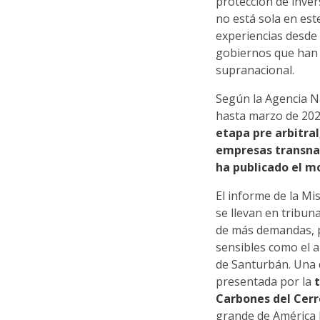
protección de inve
no está sola en est
experiencias desde
gobiernos que han 
supranacional.
Según la Agencia Na
hasta marzo de 202
etapa pre arbitral
empresas transnac
ha publicado el 
El informe de la M
se llevan en tribu
de más demandas, 
sensibles como el a
de Santurbán. Una 
presentada por la
Carbones del Cer
grande de América 