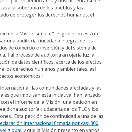
rticipación democrática y buscar retirarse de
cava la soberanía de los pueblos y las
stado de proteger los derechos humanos, el
.
rme de la Misión señala: “...el gobierno está en
ar una auditoría ciudadana integral de los
ados de comercio e inversión y del sistema de
ia. Tal proceso de auditoría arrojaría luz, a
cción de datos científicos, acerca de los efectos
bre los derechos humanos y ambientales, así
pactos económicos.”
n Internacional, las comunidades afectadas y las
ales que impulsan esta iniciativa, han lanzado
con el informe de la Misión, una petición en
ree dicha auditoría ciudadana de los TLC y los
ones. Esta petición de continuidad a una de las
eclaración internacional firmada por casi 300
vel global
, y que la Misión presentó en varios