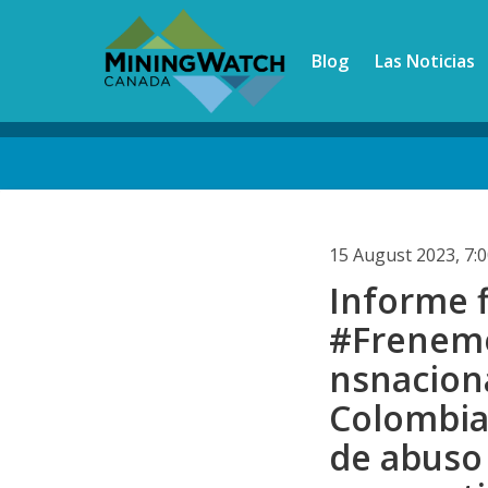
Skip
to
Blog
Las Noticias
main
content
Back
to
top
15 August 2023, 7
Informe f
#Frenem
nsnacion
Colombia 
de abuso