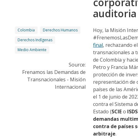
corporati
auditori
Hoy, la Misión Inte
Colombia
Derechos Humanos
#FrenemosLasDema
Derechos Indígenas
final
, rechazando e
Medio Ambiente
transnacionales a 
de Colombia y haci
Source:
Petro y Francia Már
Frenamos las Demandas de
protección de inver
Transnacionales - Misión
representación de 
Internacional
países de las Améric
el 1 de junio de 20
contra el Sistema d
Estado (
SCIE
o
ISDS
demandas multimi
contra de países 
arbitraje
.