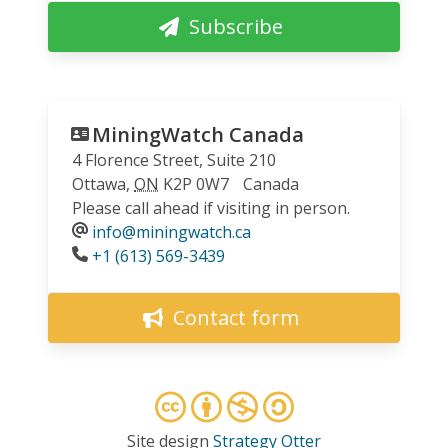
Subscribe
MiningWatch Canada
4 Florence Street, Suite 210
Ottawa
,
ON
K2P 0W7
Canada
Please call ahead if visiting in person.
info@miningwatch.ca
Phone
+1 (613) 569-3439
Contact form
Site design
Strategy Otter