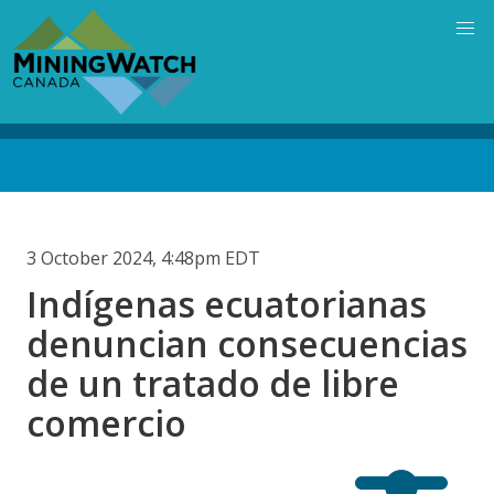
Skip
to
main
content
Back
to
top
3 October 2024, 4:48pm EDT
Indígenas ecuatorianas
denuncian consecuencias
de un tratado de libre
comercio