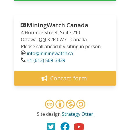
MiningWatch Canada
4 Florence Street, Suite 210
Ottawa
,
ON
K2P 0W7
Canada
Please call ahead if visiting in person.
info@miningwatch.ca
Phone
+1 (613) 569-3439
Contact form
Site design
Strategy Otter