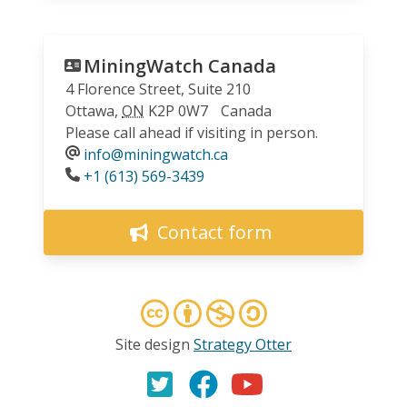
MiningWatch Canada
4 Florence Street, Suite 210
Ottawa
,
ON
K2P 0W7
Canada
Please call ahead if visiting in person.
info@miningwatch.ca
Phone
+1 (613) 569-3439
Contact form
Site design
Strategy Otter