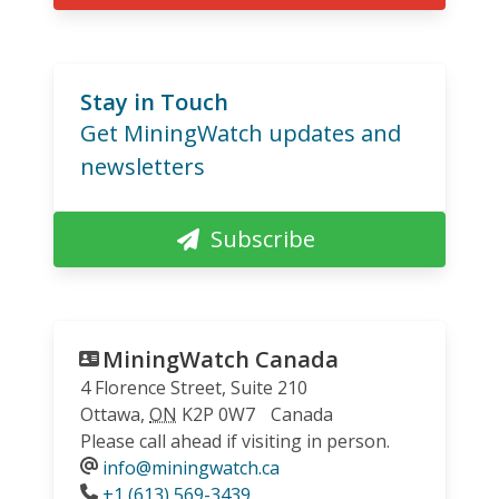
Stay in Touch
Get MiningWatch updates and
newsletters
Subscribe
MiningWatch Canada
4 Florence Street, Suite 210
Ottawa
,
ON
K2P 0W7
Canada
Please call ahead if visiting in person.
info@miningwatch.ca
Phone
+1 (613) 569-3439