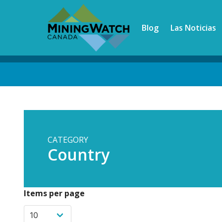
Skip
to
Blog
Las Noticias
main
content
Back
to
top
CATEGORY
Country
Items per page