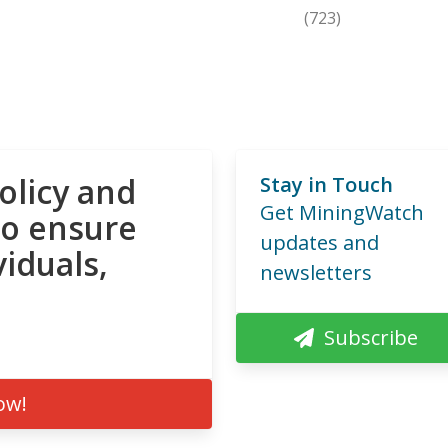
(723)
olicy and
Stay in Touch
Get MiningWatch
to ensure
updates and
viduals,
newsletters
Subscribe
ow!