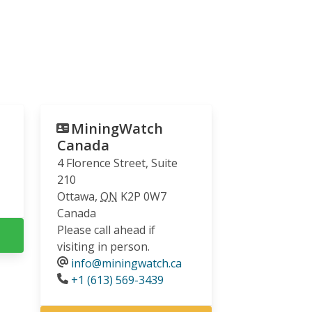
MiningWatch
Canada
4 Florence Street, Suite
210
Ottawa
,
ON
K2P 0W7
Canada
Please call ahead if
visiting in person.
info@miningwatch.ca
Phone
+1 (613) 569-3439