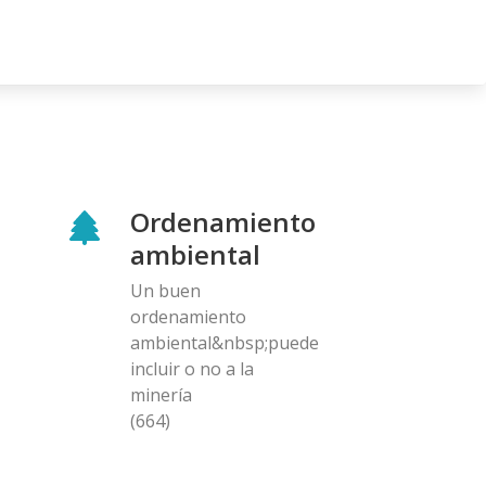
Ordenamiento
ambiental
Un buen
ordenamiento
ambiental&nbsp;puede
incluir o no a la
minería
(664)