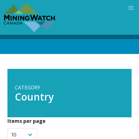
Skip
to
main
content
Back
to
top
CATEGORY
Country
Items per page