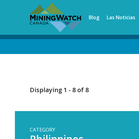
Skip
to
Blog
Las Noticias
main
content
Back
to
top
Displaying 1 - 8 of 8
CATEGORY
Philippines