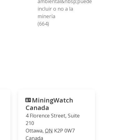
ambiental&nbsp;puede
incluir o no a la
minería
(664)
MiningWatch
Canada
4 Florence Street, Suite
210
Ottawa
,
ON
K2P 0W7
Canada