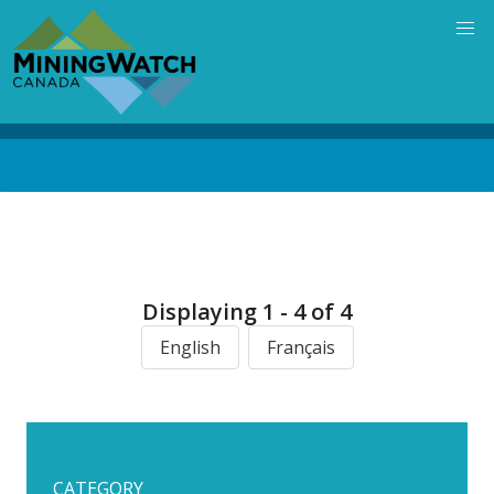
Skip
to
main
content
Back
to
top
Displaying 1 - 4 of 4
English
Français
CATEGORY