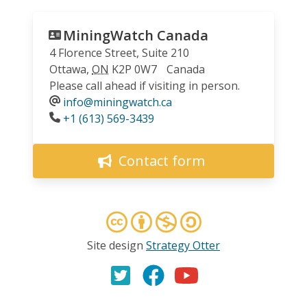
MiningWatch Canada
4 Florence Street, Suite 210
Ottawa
,
ON
K2P 0W7
Canada
Please call ahead if visiting in person.
info@miningwatch.ca
Phone
+1 (613) 569-3439
Contact form
Site design
Strategy Otter