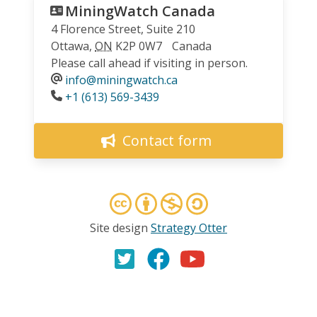
MiningWatch Canada
4 Florence Street, Suite 210
Ottawa
,
ON
K2P 0W7
Canada
Please call ahead if visiting in person.
info@miningwatch.ca
Phone
+1 (613) 569-3439
Contact form
Site design
Strategy Otter