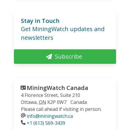
Stay in Touch
Get MiningWatch updates and
newsletters
Subscribe
MiningWatch Canada
4 Florence Street, Suite 210
Ottawa
,
ON
K2P 0W7
Canada
Please call ahead if visiting in person.
info@miningwatch.ca
Phone
+1 (613) 569-3439