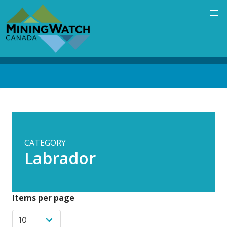
Skip
to
main
content
Back
to
top
CATEGORY
Labrador
Items per page