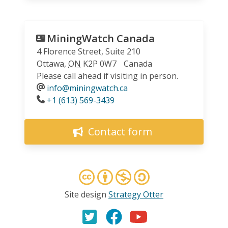
MiningWatch Canada
4 Florence Street, Suite 210
Ottawa
,
ON
K2P 0W7
Canada
Please call ahead if visiting in person.
info@miningwatch.ca
Phone
+1 (613) 569-3439
Contact form
Site design
Strategy Otter