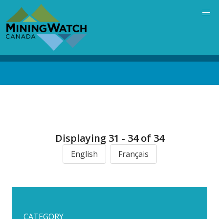
Skip
to
main
content
Back
to
top
Displaying 31 - 34 of 34
English
Français
CATEGORY