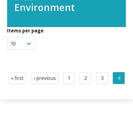
Environment
Items per page
Paginación
« first
‹ previous
1
2
3
4
First
Previous
Page
Page
Page
Curre
page
page
page