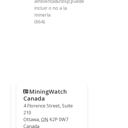
ambiental&nbsp;puede
incluir o no a la
minería
(664)
MiningWatch
Canada
4 Florence Street, Suite
210
Ottawa
,
ON
K2P 0W7
Canada