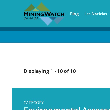
Skip
to
Blog
Las Noticias
main
content
Back
to
top
Displaying 1 - 10 of 10
CATEGORY
Environmental Asses