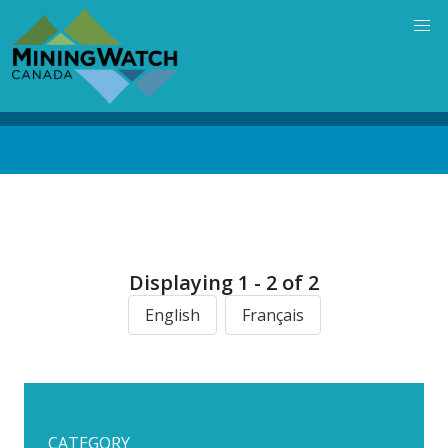
Skip
to
main
content
Back
to
top
Displaying 1 - 2 of 2
English
Français
CATEGORY