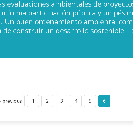
as evaluaciones ambientales de proyecto
mínima participación pública y un pésimo 
n. Un buen ordenamiento ambiental comie
 de construir un desarrollo sostenible – 
n
‹ previous
1
2
3
4
5
6
Previous
Page
Page
Page
Page
Page
Current
page
page