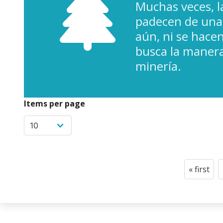
Muchas veces, l
padecen de una 
aún, ni se hace
busca la manera
minería.
Items per page
Paginació
« first
First
page