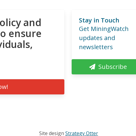
olicy and
Stay in Touch
Get MiningWatch
to ensure
updates and
viduals,
newsletters
Subscribe
ow!
Site design
Strategy Otter