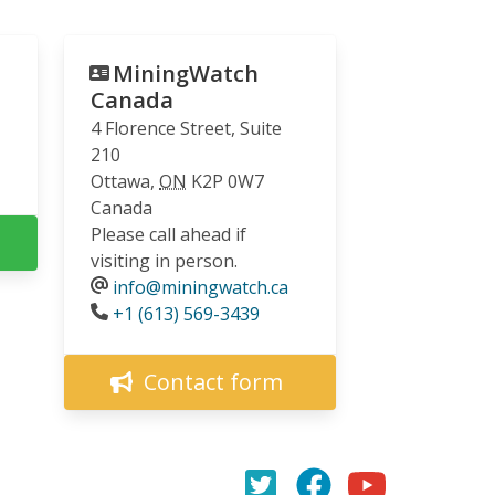
MiningWatch
Canada
4 Florence Street, Suite
210
Ottawa
,
ON
K2P 0W7
Canada
Please call ahead if
visiting in person.
info@miningwatch.ca
Phone
+1 (613) 569-3439
Contact form