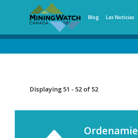
Skip
to
Blog
Las Noticias
main
content
Back
to
top
Displaying 51 - 52 of 52
Ordenamie