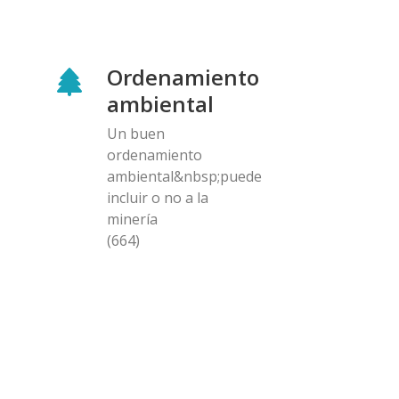
Ordenamiento
ambiental
Un buen
ordenamiento
ambiental&nbsp;puede
incluir o no a la
minería
(664)