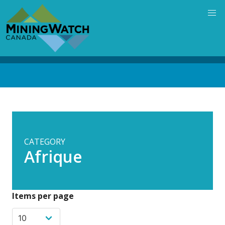
Skip
to
main
content
Back
to
top
CATEGORY
Afrique
Items per page