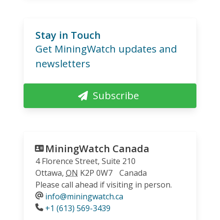
Stay in Touch
Get MiningWatch updates and
newsletters
Subscribe
MiningWatch Canada
4 Florence Street, Suite 210
Ottawa
,
ON
K2P 0W7
Canada
Please call ahead if visiting in person.
info@miningwatch.ca
Phone
+1 (613) 569-3439