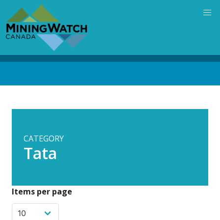
Skip
to
main
content
Back
to
top
CATEGORY
Tata
Items per page