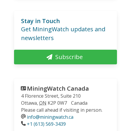
Stay in Touch
Get MiningWatch updates and
newsletters
Subscribe
MiningWatch Canada
4 Florence Street, Suite 210
Ottawa
,
ON
K2P 0W7
Canada
Please call ahead if visiting in person.
info@miningwatch.ca
Phone
+1 (613) 569-3439